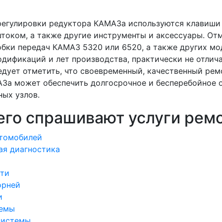
 регулировки редуктора КАМАЗа используются клавиши
током, а также другие инструменты и аксессуары. Отм
обки передач КАМАЗ 5320 или 6520, а также других мо
дификаций и лет производства, практически не отлича
ледует отметить, что своевременный, качественный ре
За может обеспечить долгосрочное и бесперебойное 
ных узлов.
его спрашивают услуги ремо
втомобилей
ая диагностика
сти
орней
и
емы
системы