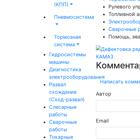
(КПП)
Рулевого уп
Топливной 
Пневмосистема
Электрообо
Сварочные 
Помощь, эва
Тормозная
система
Гидросистемы
машины
Коммента
Диагностика
электрооборудования
Написать комм
Развал
схождение
Автор
(Сход-развал)
Слесарные
работы
Email
Сварочные
работы
Токарные