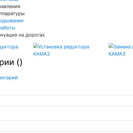
равления
аппаратуры
рудования
работы
куация на дорогах
рии (
)
ентарий