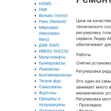
HOWO
FAW
Вольво (Volvo)
Цена на качеств
Рено (Renault)
технического со
Мерседес
регулировку тол
(Mercedes-
сервисе Лидер А
Benz)
обеспечивает дл
ДАФ (DAF)
ИВЕКО (IVECO)
Работы
Мультилифты
Снятие установк
Бункеровозы
Ломовозы
Регулировка ред
Контейнеровозы
Тягачи фур
Это один из сам
Самосвалы
занимает много 
Фургоны
механических уст
Прицепы и
Регулировка мос
полуприцепы
- Прокладки;
Диагностика
- Втулки;