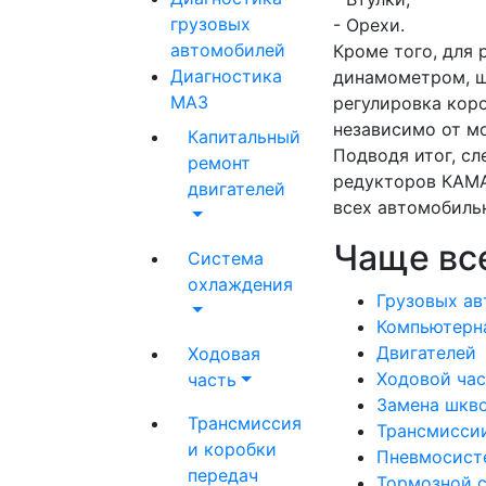
грузовых
- Орехи.
автомобилей
Кроме того, для
Диагностика
динамометром, ш
МАЗ
регулировка кор
независимо от мо
Капитальный
Подводя итог, с
ремонт
редукторов КАМА
двигателей
всех автомобиль
Чаще вс
Система
охлаждения
Грузовых а
Компьютерн
Двигателей
Ходовая
Ходовой ча
часть
Замена шкв
Трансмиссия
Трансмисси
и коробки
Пневмосист
передач
Тормозной 