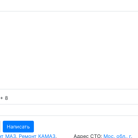
+ 8
нт МАЗ
,
Ремонт КАМАЗ
,
Адрес СТО:
Мос. обл., г.