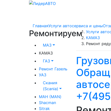
Главная
Услуги автосервиса и цены
Отз
Ремонтируем
Услуги авто
КАМАЗ
Ремонт ред
МАЗ
КАМАЗ
Грузов
ГАЗ
Ремонт Газель
Обраща
УАЗ
автосе
Скания
(Scania)
+7(495
МАН (MAN)
Shacman
Ремон
Sitrak