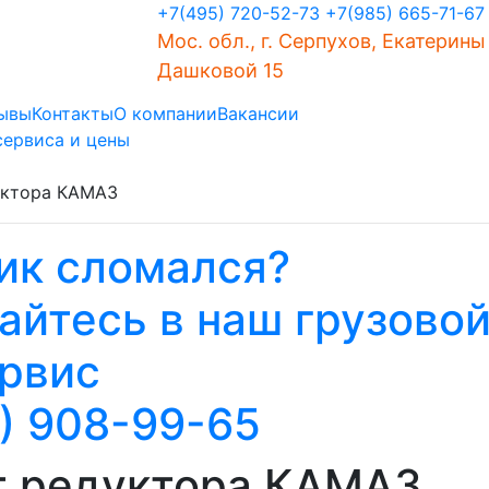
+7(495) 720-52-73
+7(985) 665-71-67
Мос. обл., г. Серпухов, Екатерины
Дашковой 15
ывы
Контакты
О компании
Вакансии
сервиса и цены
уктора КАМАЗ
ик сломался?
йтесь в наш грузово
рвис
) 908-99-65
т редуктора КАМАЗ