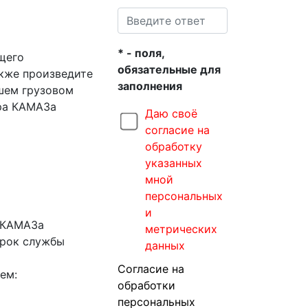
* - поля,
щего
обязательные для
акже произведите
заполнения
шем грузовом
ора КАМАЗа
Даю своё
согласие на
обработку
указанных
мной
персональных
и
а КАМАЗа
метрических
срок службы
данных
Согласие на
ем:
обработки
персональных