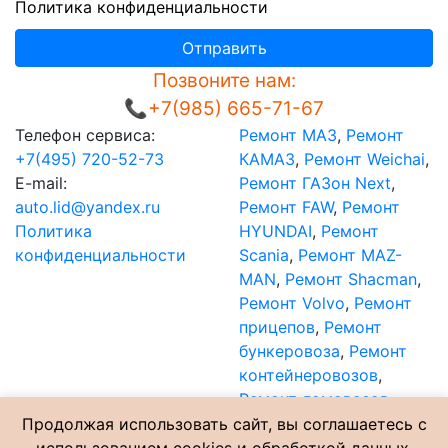
Политика конфиденциальности
Отправить
Позвоните нам:
📞+7(985) 665-71-67
Телефон сервиса:
Ремонт МАЗ
,
Ремонт
+7(495) 720-52-73
КАМАЗ
,
Ремонт Weichai
,
E-mail:
Ремонт ГАЗон Next
,
auto.lid@yandex.ru
Ремонт FAW
,
Ремонт
Политика
HYUNDAI
,
Ремонт
конфиденциальности
Scania
,
Ремонт MAZ-
MAN
,
Ремонт Shacman
,
Ремонт Volvo
,
Ремонт
прицепов
,
Ремонт
бункеровоза
,
Ремонт
контейнеровозов
,
Ремонт ломовозов
,
Ремонт мультилифта
.
Продолжая использовать сайт, вы соглашаетесь с
Адрес СТО:
Мос. обл., г.
Карта сайта
Прайс-